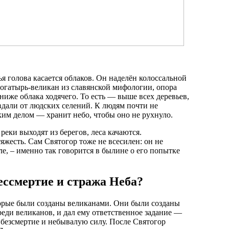
я голова касается облаков. Он наделён колоссальной
богатырь-великан из славянской мифологии, опора
 ниже облака ходячего. То есть — выше всех деревьев,
вдали от людских селений. К людям почти не
ким делом — хранит небо, чтобы оно не рухнуло.
реки выходят из берегов, леса качаются.
яжесть. Сам Святогор тоже не всесилен: он не
е, – именно так говорится в былине о его попытке
бессмертие и стража Неба?
торые были созданы великанами. Они были созданы
еди великанов, и дал ему ответственное задание —
 безсмертие и небывалую силу. После Святогор