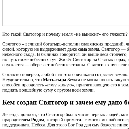
Кто такой Святогор и почему земля «не выносит» его тяжести?
Святогор – великий богатырь-исполин славянских преданий, чь
силой, которую не выдерживает даже сама земля. Святогор — 
небесного свода. В былинах говорится: он выше леса стоячего,
но чуть ниже небесных туч. Живёт Святогор на Святых горах, 
спускается — оберегает небесные столпы. Святогор занят вели
Согласно поверью, любой шаг этого великана сотрясает землю: 
Неудивительно, что
Мать-сыра Земля
не могла носить такую т
способен преодолеть
«тягу земную»
, притягивающую его к земл
поднять волшебную суму с грузом всей земли.
Кем создан Святогор и зачем ему дано 
Легенды доносят, что Святогор был в числе первых людей, ко
прародителем
Родом
, который приметил самого смышлёного ср
поддерживать Небеса. Для этого Бог Род дал ему божественное