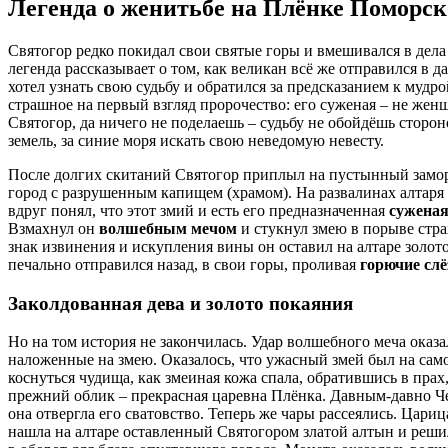
Легенда о женитьбе на Плёнке Поморс
Святогор редко покидал свои святые горы и вмешивался в дела
легенда рассказывает о том, как великан всё же отправился в 
хотел узнать свою судьбу и обратился за предсказанием к мудр
страшное на первый взгляд пророчество: его суженая – не жен
Святогор, да ничего не поделаешь – судьбу не обойдёшь сторон
земель, за синие моря искать свою неведомую невесту.
После долгих скитаний Святогор приплыл на пустынный замор
город с разрушенным капищем (храмом). На развалинах алтаря
вдруг понял, что этот змий и есть его предназначенная
сужена
Взмахнул он
волшебным мечом
и стукнул змею в порыве стра
знак извинения и искупления вины он оставил на алтаре золо
печально отправился назад, в свои горы, проливая
горючие сл
Заколдованная дева и золото покаяния
Но на том история не закончилась. Удар волшебного меча оказ
наложенные на змею. Оказалось, что ужасный змей был на сам
коснуться чудища, как змеиная кожа спала, обратившись в пра
прежний облик – прекрасная царевна Плёнка. Давным-давно Ч
она отвергла его сватовство. Теперь же чары рассеялись. Цари
нашла на алтаре оставленный Святогором златой алтын и решил