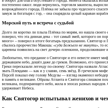
в оборот для блага опустевшего города. Монета оказалась во
постепенно ожил: люди вернулись, торговля закипела, выросли
возрождённого города, Плёнка не забыла про чудесного спасит
замуж за богатыря с гор, – она снарядила целый караван корабл
Морской путь и встреча с судьбой
Долго ли коротко ли плыла Плёнка по морям, но нашла своего 
поверил, что эта дивная дева – тот самый змей, которого он пор
много» – поверил в итоге богатырь предсказанию. Святогор и 
сбылось пророчество Макошь:
«суда Божьего не минути»
, то 
царевны появились на свет дочери–пленкини, продолжившие и
Любопытно, что предание о Святогоре и его невесте имеет мифо
державшем небо, дошёл даже до греков. Возможно, его принес
Греки пересказали легенду по-своему: Святогора назвали Атла
звать Плеядами — как и у славян, семь звёзд. В греческом миф
Персей показал ему голову Медузы — взгляд окаменил небодер
в память о великане. Образы Атланта и Святогора слишком по
великана, подпирающего небо, жила в эпосах разных народов. 
удерживает Небеса.
Как Святогор испытывал женихов и че