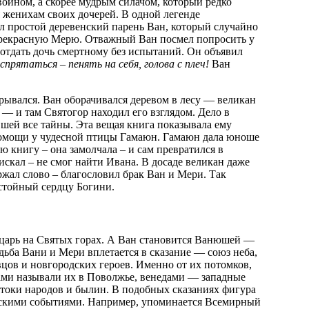
воином, а скорее мудрым силачом, который редко
я женихам своих дочерей. В одной легенде
л простой деревенский парень Ван, который случайно
 прекрасную Мерю. Отважный Ван посмел попросить у
 отдать дочь смертному без испытаний. Он объявил
рятаться – пенять на себя, голова с плеч!
Ван
крывался. Ван оборачивался деревом в лесу — великан
 — и там Святогор находил его взглядом. Дело в
шей все тайны. Эта вещая книга показывала ему
 помощи у чудесной птицы Гамаюн. Гамаюн дала юноше
 книгу – она замолчала – и сам превратился в
искал – не смог найти Ивана. В досаде великан даже
жал слово – благословил брак Ван и Мери. Так
остойный сердцу Богини.
 царь на Святых горах. А Ван становится Ванюшей —
ба Вани и Мери вплетается в сказание — союз неба,
цов и новгородских героев. Именно от их потомков,
ми называли их в Поволжье, венедами — западные
стоки народов и былин. В подобных сказаниях фигура
ческими событиями. Например, упоминается Всемирный