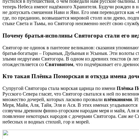
пустился в путешествия, о чём поведали нам русские былины. 
теперь Небеса имеют надёжного Хранителя. Будучи рожден в н
не допускать смешения Нави и Яви. Его имя переводится как «
где, по преданию, возвышается мировой столп или древо, подп
стыке Света и Тьмы, но Святогор неизменно несёт свою службу
Почему братья-исполины Святогора стали его не
Святогор не одинок в пантеоне великанов: сказания упоминаю
братья-богатыри – Горыныя, Дубыныя и Усыныя. Эти волоты ст
злыми недругами Святогора. В одном из древних текстов (в л
отождествляется со
Святовитом
, что подчёркивает его древнос
Кто такая Плёнка Поморская и откуда имена доч
Супругой Святогора стала морская царица по имени
Плёнка П
Русского Севера гласят, что Святогор сватался к ней по велен
множество дочерей, которых ласково прозвали
плёнкинями
. И
Меря, Майя, Аля, Тайя, Эля и Ася. В этих именах угадываются
созвучны древним финно-угорским народам меря и майя, Аля и
появление некоторых народов с дочерьми Святогора. Сам же Св
небесных и водных стихий, гор и морей.