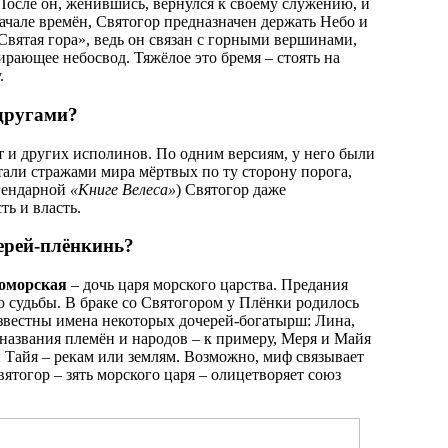
После он, женившись, вернулся к своему служению, и
ачале времён, Святогор предназначен держать Небо и
Святая гора», ведь он связан с горными вершинами,
ирающее небосвод. Тяжёлое это бремя – стоять на
.
другами?
т и других исполинов. По одним версиям, у него были
али стражами мира мёртвых по ту сторону порога,
егендарной
«Книге Велеса»
) Святогор даже
ть и власть.
ерей-плёнкинь?
оморская
– дочь царя морского царства. Предания
ию судьбы. В браке со Святогором у Плёнки родилось
звестны имена некоторых дочерей-богатырш: Лина,
 названия племён и народов – к примеру, Меря и Майя
 Тайя – рекам или землям. Возможно, миф связывает
ятогор – зять морского царя – олицетворяет союз