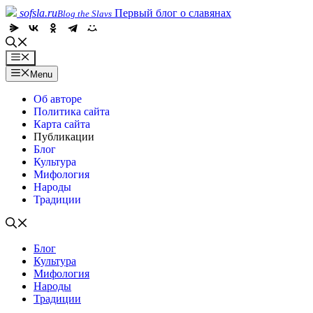
Skip
sofsla.ru
Первый блог о славянах
Blog the Slavs
to
content
Menu
Menu
Об авторе
Политика сайта
Карта сайта
Публикации
Блог
Культура
Мифология
Народы
Традиции
Блог
Культура
Мифология
Народы
Традиции