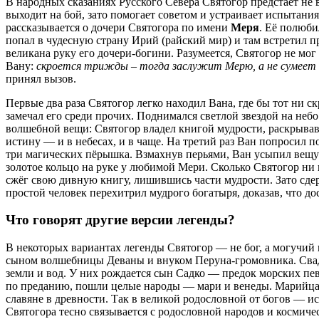
В народных сказаниях Русского Севера Святогор предстаёт не 
выходит на бой, зато помогает советом и устраивает испытани
рассказывается о дочери Святогора по имени
Меря
. Её полюби
попал в чудесную страну Ирий (райский мир) и там встретил
великана руку его дочери-богини. Разумеется, Святогор не мог
Вану:
скроется трижды – тогда заслужит Мерю, а не сумеет сп
принял вызов.
Первые два раза Святогор легко находил Вана, где бы тот ни с
замечал его среди прочих. Поднимался светлой звездой на небо
волшебной вещи: Святогор владел книгой мудрости, раскрывав
истину — и в небесах, и в чаще. На третий раз Ван попросил
три магических пёрышка. Взмахнув перьями, Ван усыпил вещую
золотое кольцо на руке у любимой Мери. Сколько Святогор ни 
сжёг свою дивную книгу, лишившись части мудрости. Зато сдер
простой человек перехитрил мудрого богатыря, доказав, что д
Что говорят другие версии легенды?
В некоторых вариантах легенды Святогор — не бог, а могучий
сыном волшебницы Деваны и внуком Перуна-громовника. Свадь
земли и вод. У них рождается сын Садко — предок морских пев
по преданию, пошли целые народы — мари и венеды. Марийца
славяне в древности. Так в великой родословной от богов — и
Святогора тесно связывается с родословной народов и косми