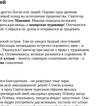
кой
 других Богов или людей. Однако одна древняя
далёкий поход во исполнение пророчества. Святогор
ой богине
Макоши
. Макошь поведала великану
щина-красавица, а
заморское чудовище
! Опечалился
ой. Собрался он духом и отправился за тридевять
ский остров. Там он увидел бедный опустевший
 богатырь неожиданно встретил огромного змея – и
я
. Ужаснулся Святогор при мысли о браке с чудовищем.
ха. Опомнившись, великан раскаялся в содеянном. В
той
алтын
– монету, сияющую солнечным светом – и
ёзы
сожаления.
ался благодатным – он разрушил злые чары,
ом деле заколдованной девой! Стоило клинку
х, и пред Святогором чудесным образом явилась
ерноморский змей околдовал девушку Плёнку, когда
ца Плёнка, очнувшись, увидела вокруг запустение. Она
а мудро употребить дар великана: пустила тот алтын