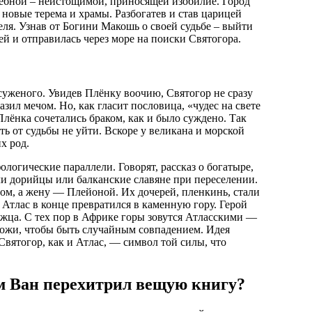
лшебной – неистощимой, приносящей изобилие. Город
 новые терема и храмы. Разбогатев и став царицей
еля. Узнав от Богини Макошь о своей судьбе – выйти
ей и отправилась через море на поиски Святогора.
суженого. Увидев Плёнку воочию, Святогор не сразу
азил мечом. Но, как гласит пословица, «чудес на свете
Плёнка сочетались браком, как и было суждено. Так
есть от судьбы не уйти. Вскоре у великана и морской
х род.
логические параллели. Говорят, рассказ о богатыре,
ли дорийцы или балканские славяне при переселении.
сом, а жену — Плейоной. Их дочерей, пленкинь, стали
е Атлас в конце превратился в каменную гору. Герой
жца. С тех пор в Африке горы зовутся Атласскими —
хожи, чтобы быть случайным совпадением. Идея
Святогор, как и Атлас, — символ той силы, что
м Ван перехитрил вещую книгу?