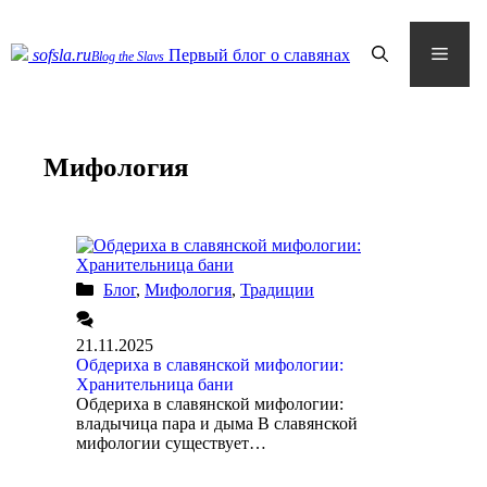
Skip
to
content
Menu
sofsla.ru
Первый блог о славянах
Blog the Slavs
Мифология
Блог
,
Мифология
,
Традиции
21.11.2025
Обдериха в славянской мифологии:
Хранительница бани
Обдериха в славянской мифологии:
владычица пара и дыма В славянской
мифологии существует…